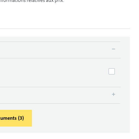
informations relatives aux prix.
ocuments
(
3
)