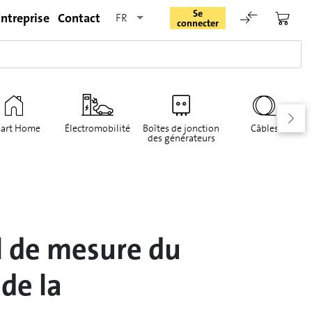
Se
ntreprise
Contact
FR
connecter
art Home
Électromobilité
Boîtes de jonction
Câbles
des générateurs
Rester connecté
Se connecter
l de mesure du
Oublié le mot de passe
de la
Demande d'enregistrement pour login