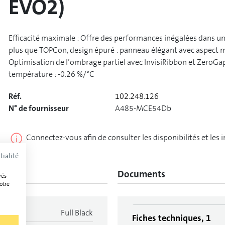
EVO2)
Efficacité maximale : Offre des performances inégalées dans u
plus que TOPCon, design épuré : panneau élégant avec aspect m
Optimisation de l’ombrage partiel avec InvisiRibbon et ZeroGap,
température : -0.26 %/°C
Réf.
102.248.126
N° de fournisseur
A485-MCE54Db
Connectez-vous afin de consulter les disponibilités et les 
tialité
Documents
vés
otre
Full Black
Fiches techniques, 1