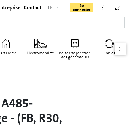
Se
ntreprise
Contact
FR
connecter
art Home
Électromobilité
Boîtes de jonction
Câbles
des générateurs
Rester connecté
Se connecter
 A485-
Oublié le mot de passe
 - (FB, R30,
Demande d'enregistrement pour login