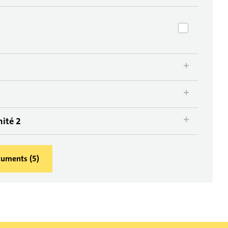
mité 2
ocuments
(
5
)