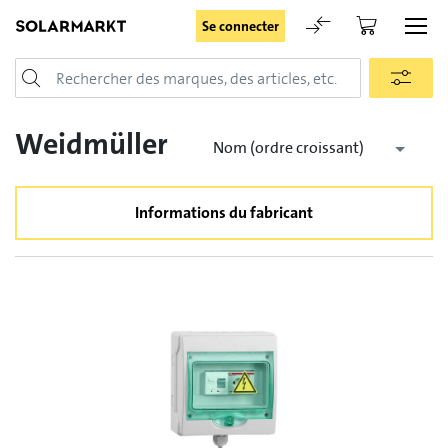
Se connecter
Login
Weidmüller
Nom (ordre croissant)
Informations du fabricant
Rester connecté
Se connecter
Oublié le mot de passe
Demande d'enregistrement pour login