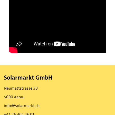
Solarmarkt GmbH
Neumattstrasse 30
5000 Aarau
info@solarmarkt.ch
+41 26 404 46 01