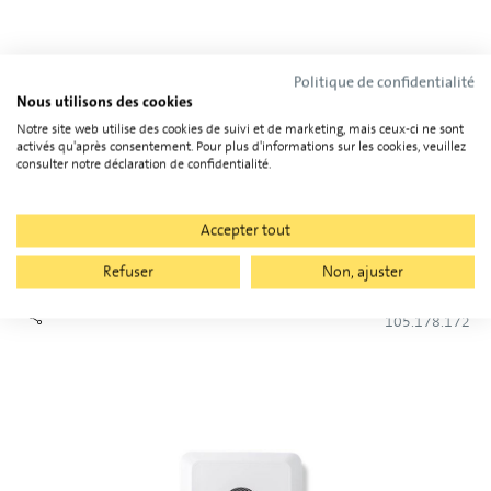
Politique de confidentialité
Nous utilisons des cookies
Notre site web utilise des cookies de suivi et de marketing, mais ceux-ci ne sont
activés qu'après consentement. Pour plus d'informations sur les cookies, veuillez
consulter notre déclaration de confidentialité.
Accepter tout
Fronius Argeno 125.0 AFCI SPD I/II
Refuser
Non, ajuster
105.178.172