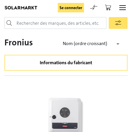
Se connecter
Login
Fronius
Nom (ordre croissant)
Informations du fabricant
Rester connecté
Se connecter
Oublié le mot de passe
Demande d'enregistrement pour login