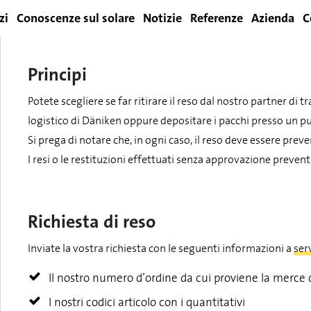
zi
Conoscenze sul solare
Notizie
Referenze
Azienda
C
Principi
Login
Potete scegliere se far ritirare il reso dal nostro partner d
logistico di Däniken oppure depositare i pacchi presso un pu
Si prega di notare che, in ogni caso, il reso deve essere pre
I resi o le restituzioni effettuati senza approvazione preven
Richiesta di reso
Inviate la vostra richiesta con le seguenti informazioni a
ser
Il nostro numero d’ordine da cui proviene la merce d
I nostri codici articolo con i quantitativi