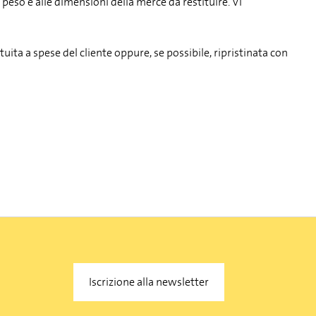
al peso e alle dimensioni della merce da restituire. Vi
uita a spese del cliente oppure, se possibile, ripristinata con
Iscrizione alla newsletter