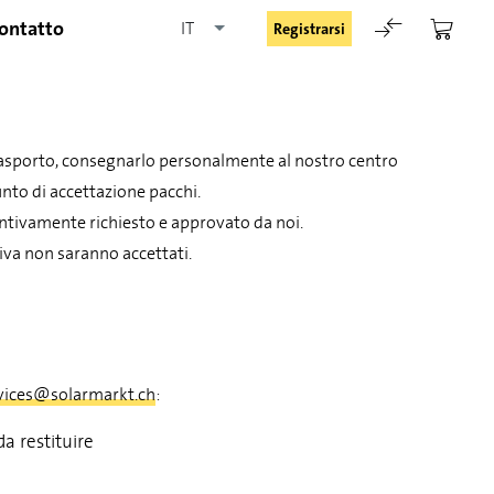
ontatto
IT
Registrarsi
i trasporto, consegnarlo personalmente al nostro centro
nto di accettazione pacchi.
ventivamente richiesto e approvato da noi.
tiva non saranno accettati.
Rimani registrato
Registrarsi
vices@solarmarkt.ch
:
Password dimenticata
a restituire
Richiesta di registrazione per login