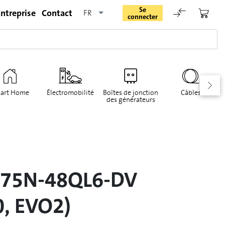
Se
ntreprise
Contact
FR
connecter
art Home
Électromobilité
Boîtes de jonction
Câbles
des générateurs
Rester connecté
Se connecter
M475N-48QL6-DV
Oublié le mot de passe
0, EVO2)
Demande d'enregistrement pour login