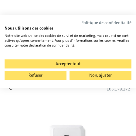
Politique de confidentialité
Nous utilisons des cookies
Notre site web utilise des cookies de suivi et de marketing, mais ceux-ci ne sont
activés qu'après consentement. Pour plus d'informations sur les cookies, veuillez
consulter notre déclaration de confidentialité.
Accepter tout
Fronius Argeno 125.0 AFCI SPD I/II
Refuser
Non, ajuster
105.178.172