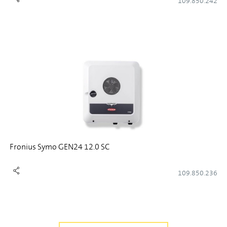
109.850.242
Fronius Symo GEN24 12.0 SC
109.850.236