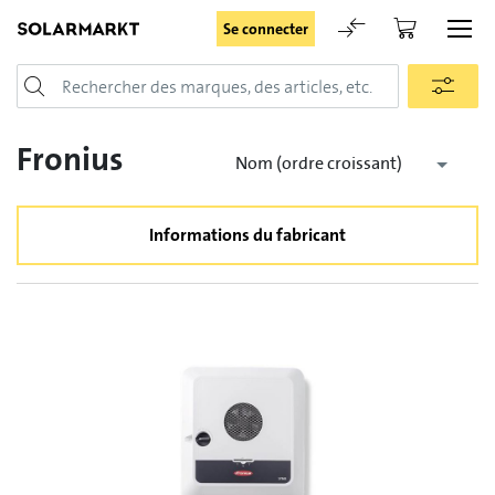
Se connecter
Login
Fronius
Nom (ordre croissant)
Informations du fabricant
Rester connecté
Se connecter
Oublié le mot de passe
Demande d'enregistrement pour login