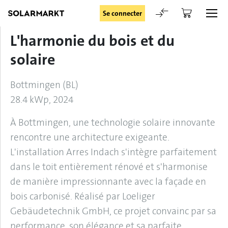
Se connecter
L'harmonie du bois et du
Login
solaire
Bottmingen (BL)
28.4 kWp, 2024
Rester connecté
À Bottmingen, une technologie solaire innovante
rencontre une architecture exigeante.
L'installation Arres Indach s'intègre parfaitement
Se connecter
dans le toit entièrement rénové et s'harmonise
de manière impressionnante avec la façade en
Oublié le mot de passe
bois carbonisé. Réalisé par Loeliger
Gebäudetechnik GmbH, ce projet convainc par sa
Demande d'enregistrement pour login
performance, son élégance et sa parfaite