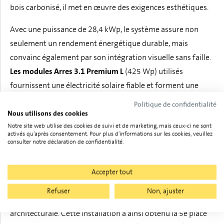
bois carbonisé, il met en œuvre des exigences esthétiques.
Avec une puissance de 28,4 kWp, le système assure non
seulement un rendement énergétique durable, mais
convainc également par son intégration visuelle sans faille.
Les modules Arres 3.1 Premium L
(425 Wp) utilisés
fournissent une électricité solaire fiable et forment une
surface de toit uniforme et élégante.
Politique de confidentialité
Nous utilisons des cookies
Pour une efficacité maximale et une optimisation de la
Notre site web utilise des cookies de suivi et de marketing, mais ceux-ci ne sont
activés qu'après consentement. Pour plus d'informations sur les cookies, veuillez
consommation propre, un système de stockage Huawei
consulter notre déclaration de confidentialité.
ainsi qu'un onduleur adapté sont utilisés.
L'installation souligne comment les systèmes solaires
Accepter tout
peuvent être mis en œuvre non seulement de manière
Refuser
Non, ajuster
fonctionnelle, mais aussi avec une grande valeur
architecturale. Cette installation a ainsi obtenu la 5e place